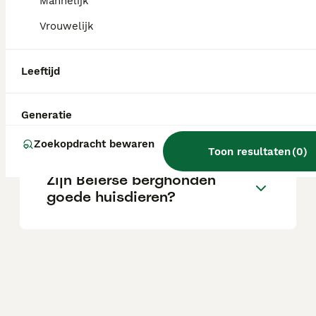
Mannelijk
Vrouwelijk
Wat is het karakter van een
Beierse Bergzweethond?
Leeftijd
Wat kost een Beierse
Generatie
Bergzweethond?
Zoekopdracht bewaren
Toon resultaten
(
0
)
Zijn Beierse berghonden
goede huisdieren?