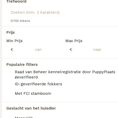
Trefwoord
Lees onze
Beierse Bergzweethond adviespagina
voor
informatie over dit hondenras.
We hebben 0 Beierse Bergzweethond Honden
0/100 tekens
ter dekking in Goirle gevonden.
Als je toekomstige resultaten wil zien voor deze 
Prijs
exacte zoekopdracht, sla dan je zoekopdracht op en 
vind jouw perfecte hond:
Min Prijs
Max Prijs
€
€
Zoekopdracht bewaren
Populaire filters
FAQ's
Raad van Beheer kennelregistratie door PuppyPlaats
geverifieerd
ID-geverifieerde fokkers
Zijn Beierse berghonden
Met FCI stamboom
zeldzaam?
De Beierse berghond is een zeldzaam ras
Geslacht van het huisdier
dat niet makkelijk te vinden is.