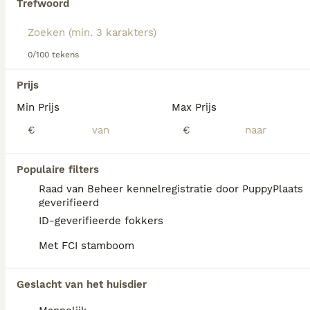
Trefwoord
Lees onze
Beierse Bergzweethond adviespagina
voor
informatie over dit hondenras.
We hebben 0 Beierse Bergzweethond Honden
0/100 tekens
ter dekking in Asten gevonden.
Als je toekomstige resultaten wil zien voor deze 
Prijs
exacte zoekopdracht, sla dan je zoekopdracht op en 
vind jouw perfecte hond:
Min Prijs
Max Prijs
€
€
Zoekopdracht bewaren
Populaire filters
FAQ's
Raad van Beheer kennelregistratie door PuppyPlaats
geverifieerd
ID-geverifieerde fokkers
Zijn Beierse berghonden
Met FCI stamboom
zeldzaam?
De Beierse berghond is een zeldzaam ras
Geslacht van het huisdier
dat niet makkelijk te vinden is.