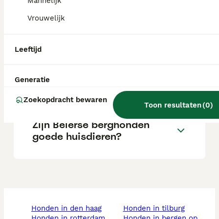
Mannelijk
Vrouwelijk
Wat is het karakter van een
Beierse Bergzweethond?
Leeftijd
Wat kost een Beierse
Generatie
Bergzweethond?
Zoekopdracht bewaren
Toon resultaten
(
0
)
Zijn Beierse berghonden
goede huisdieren?
honden in den haag
honden in tilburg
honden in rotterdam
honden in bergen op