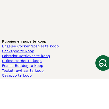
Puppies en pups te koop
Engelse Cocker Spaniel te koop
Cockapoo te koop
Labrador Retriever te koop
Duitse Herder te koop
Franse Bulldog te koop
Teckel ruwhaar te koop
Cavapoo te koop
Andere populaire pagina's
Honden te koop in Amsterdam
Pups te koop Limburg​
Pups te koop Friesland​
Honden te koop in Gelderland