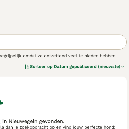
 begrijpelijk omdat ze ontzettend veel te bieden hebben.
e ontspannen en gelukkig zijn in een huiselijke omgeving.
Sorteer op
Datum gepubliceerd (nieuwste)
trokken in alle activiteiten.
 in Nieuwegein gevonden.
sla dan je zoekopdracht op en vind jouw perfecte hond: