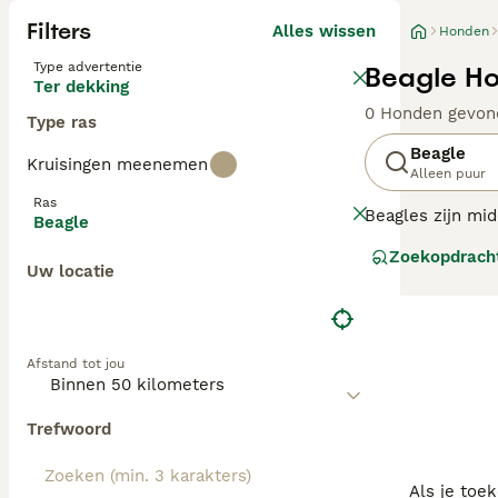
Filters
Alles wissen
Honden
Type advertentie
Beagle Ho
Ter dekking
0 Honden gevon
Type ras
Beagle
Kruisingen meenemen
Alleen puur
Ras
Beagles zijn mid
Beagle
Hoewel ze een s
Zoekopdrach
De honden zijn n
Uw locatie
Lees onze
Beagl
Afstand tot jou
Trefwoord
Als je toe