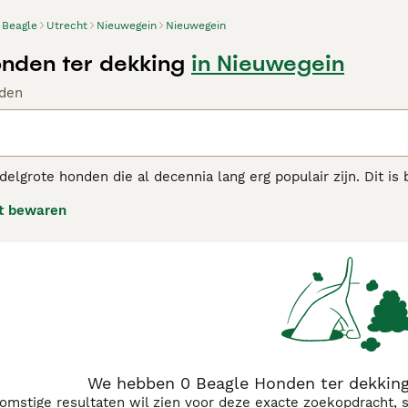
Beagle
Utrecht
Nieuwegein
Nieuwegein
nden ter dekking
in Nieuwegein
den
delgrote honden die al decennia lang erg populair zijn. Dit is
terk jachtinstinct behouden, staan Beagles erom bekend dat z
t bewaren
iet snel van streek, waar ze ook zijn. Beagles worden graag be
e adviespagina
voor informatie over dit hondenras.
We hebben 0 Beagle Honden ter dekking
komstige resultaten wil zien voor deze exacte zoekopdracht, 