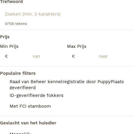
Trefwoord
informatie over dit hondenras.
We hebben 0 Basset Hound Honden ter
0/100 tekens
dekking in Amsterdam gevonden.
Als je toekomstige resultaten wil zien voor deze 
Prijs
exacte zoekopdracht, sla dan je zoekopdracht op en 
vind jouw perfecte hond:
Min Prijs
Max Prijs
€
€
Zoekopdracht bewaren
Populaire filters
FAQ's
Raad van Beheer kennelregistratie door PuppyPlaats
geverifieerd
ID-geverifieerde fokkers
Is een basset een makkelijke
Met FCI stamboom
hond?
De Basset Hound staat bekend om zijn
Geslacht van het huisdier
zachtaardige en aanhankelijke karakter en is