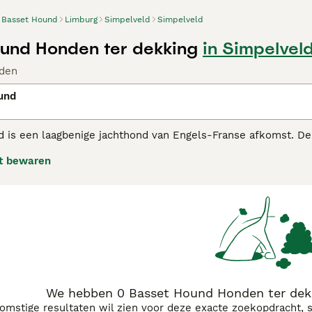
Basset Hound
Limburg
Simpelveld
Simpelveld
und Honden ter dekking
in Simpelvel
den
und
is een laagbenige jachthond van Engels-Franse afkomst. De ho
 te herkennen aan de korte poten, losse hoofdhuid, hangende 
t bewaren
emak bij het haardvuur als buiten op de heide.
t Hound koopadvies pagina
voor informatie over dit hondenra
We hebben 0 Basset Hound Honden ter dekk
komstige resultaten wil zien voor deze exacte zoekopdracht, 