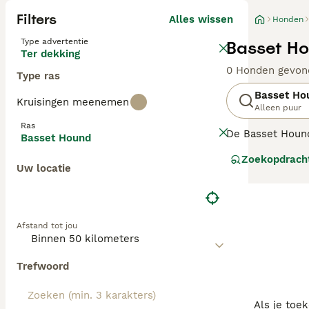
Filters
Alles wissen
Honden
Type advertentie
Basset Ho
Ter dekking
0 Honden gevon
Type ras
Basset Ho
Kruisingen meenemen
Alleen puur
Ras
De Basset Hound 
Basset Hound
karakter. Hij is
Zoekopdrach
net zo op zijn g
Uw locatie
Lees onze
Basse
Afstand tot jou
Trefwoord
Als je toe