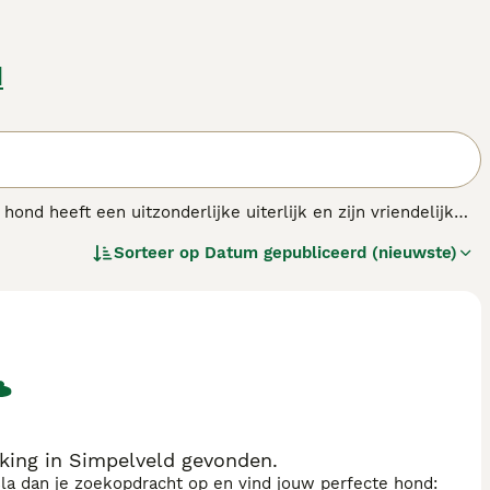
d
nd heeft een uitzonderlijke uiterlijk en zijn vriendelijk
onderste oogleden en erg lange oren. De Basset voelt zich
Sorteer op
Datum gepubliceerd (nieuwste)
s.
ing in Simpelveld gevonden.
sla dan je zoekopdracht op en vind jouw perfecte hond: