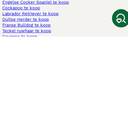
Engelse Cocker Spaniel te koop
Cockapoo te koop
Labrador Retriever te koop
Duitse Herder te koop
Franse Bulldog te koop
Teckel ruwhaar te koop
Cavapoo te koop
Andere populaire pagina's
Honden te koop in Amsterdam
Pups te koop Limburg​
Pups te koop Friesland​
Honden te koop in Gelderland
Honden te koop in Den Haag
Honden te koop in Enschede
Adopteer hond in Nederland
Informatie
Over ons
Privacybeleid
Support