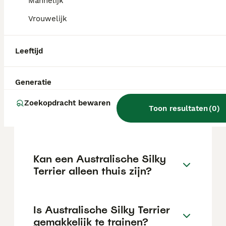
€700 maar dit kan variëren afhankelijk van
Mannelijk
factoren zoals de stamboom, de reputatie
Vrouwelijk
van de fokker en de locatie.
Leeftijd
Wat is het karakter van een
Australische Silky Terrier?
Generatie
Zoekopdracht bewaren
Hoeveel jaar leeft een
Toon resultaten
(
0
)
Australische Silky Terrier?
Kan een Australische Silky
Terrier alleen thuis zijn?
Is Australische Silky Terrier
gemakkelijk te trainen?