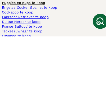
Puppies en pups te koop
Engelse Cocker Spaniel te koop
Cockapoo te koop
Labrador Retriever te koop
Duitse Herder te koop
Franse Bulldog te koop
Teckel ruwhaar te koop
Cavapoo te koop
Andere populaire pagina's
Honden te koop in Amsterdam
Pups te koop Limburg​
Pups te koop Friesland​
Honden te koop in Gelderland
Honden te koop in Den Haag
Honden te koop in Enschede
Adopteer hond in Nederland
Informatie
Over ons
Privacybeleid