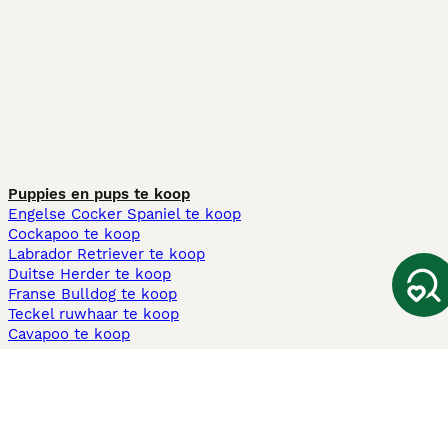
Puppies en pups te koop
Engelse Cocker Spaniel te koop
Cockapoo te koop
Labrador Retriever te koop
Duitse Herder te koop
Franse Bulldog te koop
Teckel ruwhaar te koop
Cavapoo te koop
Andere populaire pagina's
Honden te koop in Amsterdam
Pups te koop Limburg​
Pups te koop Friesland​