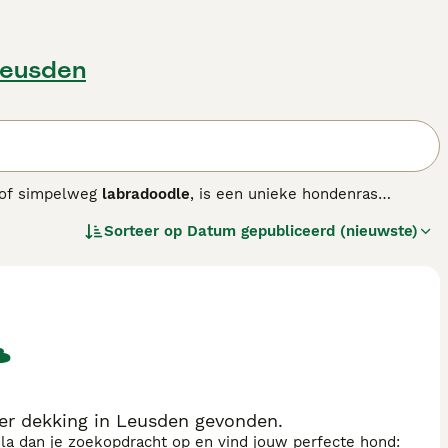
Leusden
of simpelweg
labradoodle
, is een unieke hondenras
kruising tussen Labrador Retrievers, Poedels en Cocker
Sorteer op
Datum gepubliceerd (nieuwste)
n. De Aussies onderscheiden zich daardoor van de eerste
hebben een zachte, golvende tot krullende vacht die weinig
ond volledig hypoallergeen. Qua uiterlijk zijn ze
perament is vriendelijk, sociaal en zeer trainbaar,
ntie en energie hebben ze regelmatige beweging en mentale
aar het is belangrijk om goede fokkers te kiezen die
en loyale, actieve metgezel die ook geschikt is voor
uze.
er dekking in Leusden gevonden.
sla dan je zoekopdracht op en vind jouw perfecte hond: