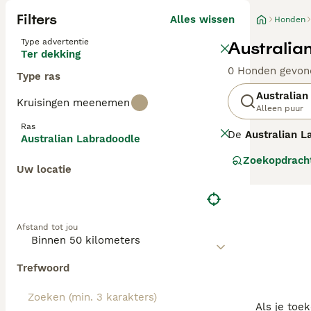
Filters
Alles wissen
Honden
Type advertentie
Australia
Ter dekking
0 Honden gevon
Type ras
Australian
Kruisingen meenemen
Alleen puur
Ras
De
Australian L
Australian Labradoodle
ontstaan in Aust
Zoekopdrach
Spaniels, ontwo
Uw locatie
generatie labra
verhaart, wat ze
middelgroot tot 
waardoor ze uit
Afstand tot jou
stimulatie nodi
gezondheidsteste
gezinnen met ki
Trefwoord
Als je toe