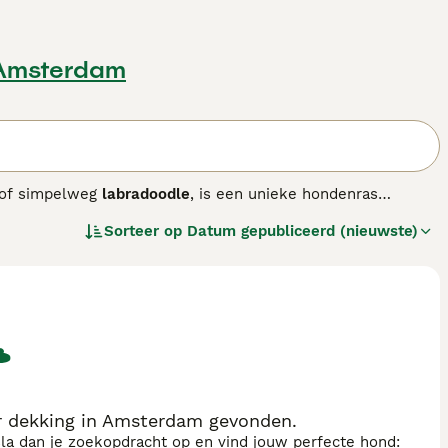
 Amsterdam
of simpelweg
labradoodle
, is een unieke hondenras
kruising tussen Labrador Retrievers, Poedels en Cocker
Sorteer op
Datum gepubliceerd (nieuwste)
n. De Aussies onderscheiden zich daardoor van de eerste
hebben een zachte, golvende tot krullende vacht die weinig
ond volledig hypoallergeen. Qua uiterlijk zijn ze
perament is vriendelijk, sociaal en zeer trainbaar,
ntie en energie hebben ze regelmatige beweging en mentale
aar het is belangrijk om goede fokkers te kiezen die
en loyale, actieve metgezel die ook geschikt is voor
uze.
r dekking in Amsterdam gevonden.
sla dan je zoekopdracht op en vind jouw perfecte hond: