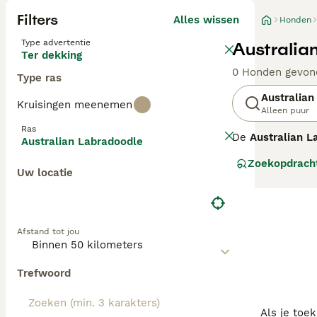
Filters
Alles wissen
Honden
Type advertentie
Australia
Ter dekking
0 Honden gevon
Type ras
Australian
Kruisingen meenemen
Alleen puur
Ras
De
Australian L
Australian Labradoodle
ontstaan in Aust
Zoekopdrach
Spaniels, ontwo
Uw locatie
generatie labra
verhaart, wat ze
middelgroot tot 
waardoor ze uit
Afstand tot jou
stimulatie nodi
gezondheidsteste
gezinnen met ki
Trefwoord
Als je toe