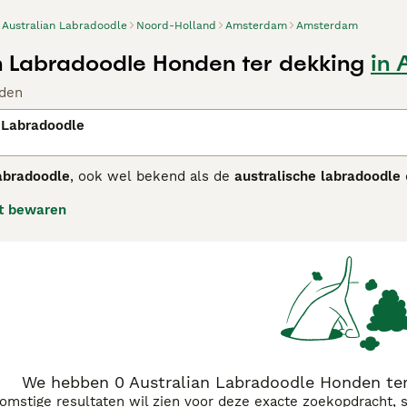
Australian Labradoodle
Noord-Holland
Amsterdam
Amsterdam
n Labradoodle Honden ter dekking
in
den
 Labradoodle
abradoodle
, ook wel bekend als de
australische labradoodle
ralië in de late jaren 80. Dit ras is een nauwkeurig gefokte 
t bewaren
rpen om een consistente, allergievriendelijke vacht te hebbe
doodles door hun multigenerationele achtergrond. De honden 
 aantrekkelijk maakt voor mensen met allergieën, al is geen h
groot met een atletisch lichaam en expressieve ogen. Hun tem
stekende gezins- en therapiehonden zijn. Door hun intellige
g. De
australian labradoodle kopen
is populair in Nederland, m
n doen en socialisatie hoog in het vaandel hebben. Zoek je e
nderen, dan is de Australian Labradoodle een uitstekende ke
We hebben 0 Australian Labradoodle Honden te
komstige resultaten wil zien voor deze exacte zoekopdracht, 