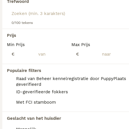
Trefwoord
Lees onze
Australian Cattle Dog adviespagina
voor
informatie over dit hondenras.
We hebben 0 Australian Cattle Dog Honden
0/100 tekens
ter dekking in Nieuwegein gevonden.
Als je toekomstige resultaten wil zien voor deze 
Prijs
exacte zoekopdracht, sla dan je zoekopdracht op en 
vind jouw perfecte hond:
Min Prijs
Max Prijs
€
€
Zoekopdracht bewaren
Populaire filters
FAQ's
Raad van Beheer kennelregistratie door PuppyPlaats
geverifieerd
ID-geverifieerde fokkers
Hoeveel kost een Australian
Met FCI stamboom
Cattle Dog?
De gemiddelde prijs voor een Australian
Geslacht van het huisdier
Cattle Dog pup in Nederland ligt rond de