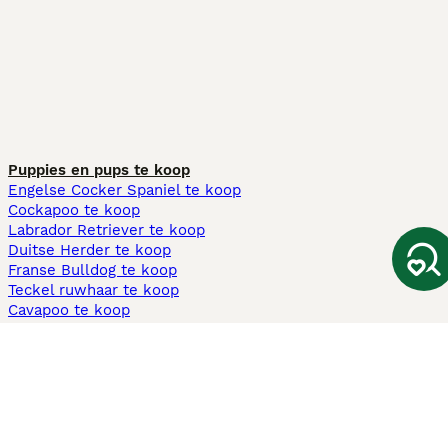
Puppies en pups te koop
Engelse Cocker Spaniel te koop
Cockapoo te koop
Labrador Retriever te koop
Duitse Herder te koop
Franse Bulldog te koop
Teckel ruwhaar te koop
Cavapoo te koop
Andere populaire pagina's
Honden te koop in Amsterdam
Pups te koop Limburg​
Pups te koop Friesland​
Honden te koop in Gelderland