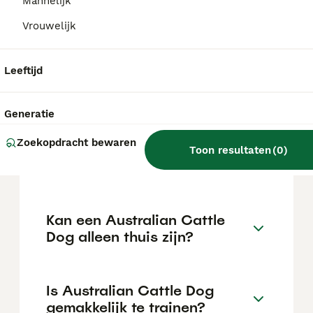
€1062 maar dit kan variëren afhankelijk van
Mannelijk
factoren zoals de stamboom, de reputatie
Vrouwelijk
van de fokker en de locatie.
Leeftijd
Wat is het karakter van een
Australian Cattle Dog?
Generatie
Zoekopdracht bewaren
Hoeveel jaar leeft een
Toon resultaten
(
0
)
Australian Cattle Dog?
Kan een Australian Cattle
Dog alleen thuis zijn?
Is Australian Cattle Dog
gemakkelijk te trainen?