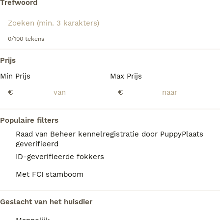
Trefwoord
Lees onze
Australian Cattle Dog adviespagina
voor
informatie over dit hondenras.
We hebben 0 Australian Cattle Dog Honden
0/100 tekens
ter dekking in Amsterdam gevonden.
Als je toekomstige resultaten wil zien voor deze 
Prijs
exacte zoekopdracht, sla dan je zoekopdracht op en 
vind jouw perfecte hond:
Min Prijs
Max Prijs
€
€
Zoekopdracht bewaren
Populaire filters
FAQ's
Raad van Beheer kennelregistratie door PuppyPlaats
geverifieerd
ID-geverifieerde fokkers
Hoeveel kost een Australian
Met FCI stamboom
Cattle Dog?
De gemiddelde prijs voor een Australian
Geslacht van het huisdier
Cattle Dog pup in Nederland ligt rond de