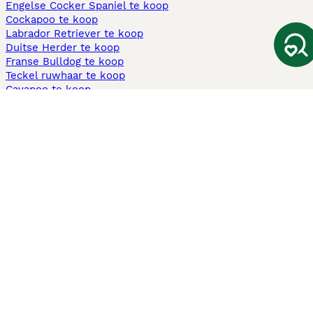
Engelse Cocker Spaniel te koop
Cockapoo te koop
Labrador Retriever te koop
Duitse Herder te koop
Franse Bulldog te koop
Teckel ruwhaar te koop
Cavapoo te koop
Andere populaire pagina's
Honden te koop in Amsterdam
Pups te koop Limburg​
Pups te koop Friesland​
Honden te koop in Gelderland
Honden te koop in Den Haag
Honden te koop in Enschede
Adopteer hond in Nederland
Informatie
Over ons
Privacybeleid
Support