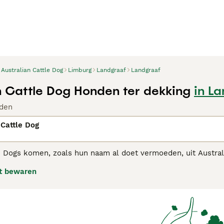
Australian Cattle Dog
Limburg
Landgraaf
Landgraaf
n Cattle Dog Honden ter dekking
in L
den
 Cattle Dog
le Dogs komen, zoals hun naam al doet vermoeden, uit Austra
rke karakter, uithoudingsvermogen en het vermogen om lange t
t bewaren
n als gezinshond, niet alleen in Australië, maar ook in ande
alian Cattle Dog adviespagina
voor informatie over dit honden