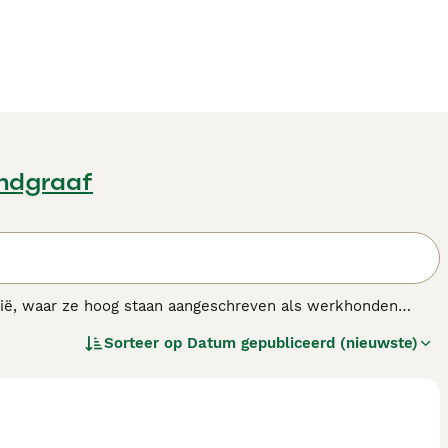
andgraaf
lië, waar ze hoog staan aangeschreven als werkhonden
ijd te werken. In de loop der jaren zijn deze honden snel
Sorteer op
Datum gepubliceerd (nieuwste)
re delen van de wereld.
ras.