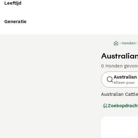
Leeftijd
Generatie
Honden
Australia
0 Honden gevon
Australian
Alleen puur
Australian Catt
dankzij hun ste
Zoekopdrach
populair geworde
Lees onze
Austr