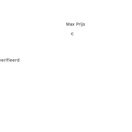
Max Prijs
€
erifieerd