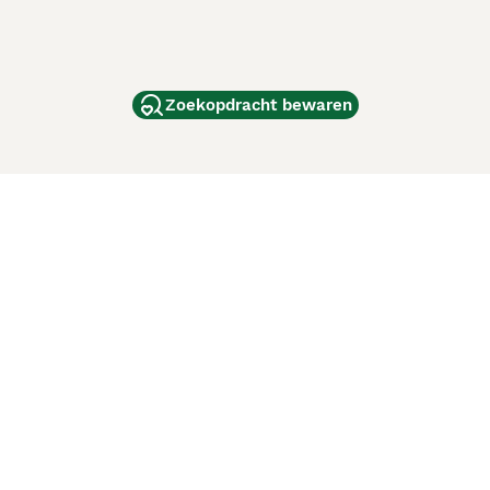
Zoekopdracht bewaren
dam
and
ag
de
d
ci Animali
Lancaster Puppies
 verbeteren. Met het gebruik van deze website en