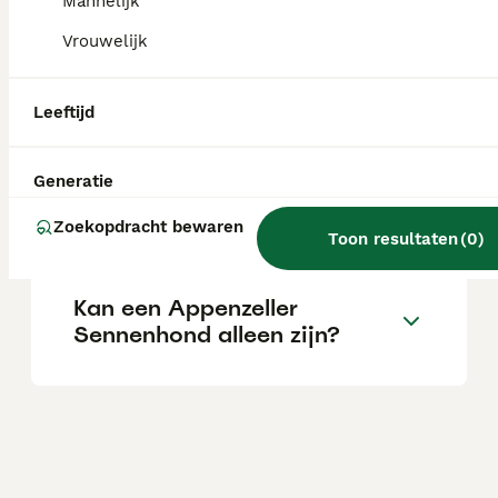
Mannelijk
een stevige investering.
Vrouwelijk
Wat is het karakter van een
Appenzeller Sennenhond?
Leeftijd
Generatie
Blaffen Appenzeller
Sennenhonden veel?
Zoekopdracht bewaren
Toon resultaten
(
0
)
Kan een Appenzeller
Sennenhond alleen zijn?