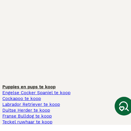
Puppies en pups te koop
Engelse Cocker Spaniel te koop
Cockapoo te koop
Labrador Retriever te koop
Duitse Herder te koop
Franse Bulldog te koop
Teckel ruwhaar te koop
Cavapoo te koop