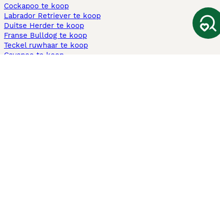
Cockapoo te koop
Labrador Retriever te koop
Duitse Herder te koop
Franse Bulldog te koop
Teckel ruwhaar te koop
Cavapoo te koop
Andere populaire pagina's
Honden te koop in Amsterdam
Pups te koop Limburg​
Pups te koop Friesland​
Honden te koop in Gelderland
Honden te koop in Den Haag
Honden te koop in Enschede
Adopteer hond in Nederland
Informatie
Over ons
Privacybeleid
Support
Pers