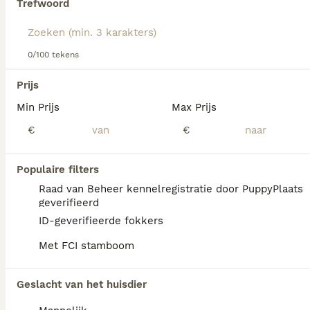
Trefwoord
We hebben 0 Amerikaanse Naakthond
0/100 tekens
Honden ter dekking in Coevorden gevonden.
Als je toekomstige resultaten wil zien voor deze 
Prijs
exacte zoekopdracht, sla dan je zoekopdracht op en 
vind jouw perfecte hond:
Min Prijs
Max Prijs
€
€
Zoekopdracht bewaren
Populaire filters
FAQ's
Raad van Beheer kennelregistratie door PuppyPlaats
geverifieerd
ID-geverifieerde fokkers
Wat kost een Amerikaanse
Met FCI stamboom
naakthond?
De Amerikaanse naakthond is een bijzonder
Geslacht van het huisdier
ras dat niet breed beschikbaar is, waardoor