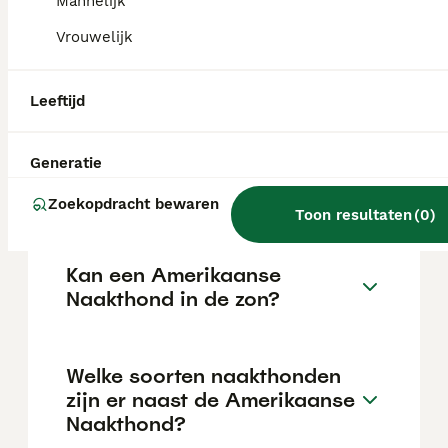
de aanschafprijs aan de hogere kant ligt.
Mannelijk
Vrouwelijk
Zijn Amerikaanse naakte
terriërs goede huisdieren?
Leeftijd
Generatie
Hoe is het karakter van een
Amerikaanse Naakthond?
Zoekopdracht bewaren
Toon resultaten
(
0
)
Kan een Amerikaanse
Naakthond in de zon?
Welke soorten naakthonden
zijn er naast de Amerikaanse
Naakthond?