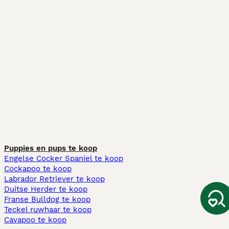
Puppies en pups te koop
Engelse Cocker Spaniel te koop
Cockapoo te koop
Labrador Retriever te koop
Duitse Herder te koop
Franse Bulldog te koop
Teckel ruwhaar te koop
Cavapoo te koop