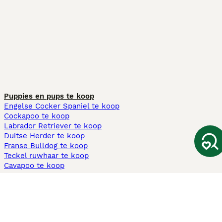
Puppies en pups te koop
Engelse Cocker Spaniel te koop
Cockapoo te koop
Labrador Retriever te koop
Duitse Herder te koop
Franse Bulldog te koop
Teckel ruwhaar te koop
Cavapoo te koop
Andere populaire pagina's
Honden te koop in Amsterdam
Pups te koop Limburg​
Pups te koop Friesland​