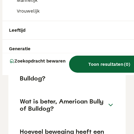
maar dit kan variëren afhankelijk van
Mannelijk
factoren zoals de stamboom, de reputatie
Vrouwelijk
van de fokker en de locatie.
Leeftijd
Is een Amerikaanse bulldog
een goed huisdier?
Generatie
Zoekopdracht bewaren
Wat is de levensverwachting
Toon resultaten
(
0
)
van een Amerikaanse
Bulldog?
Wat is beter, American Bully
of Bulldog?
Hoeveel beweging heeft een