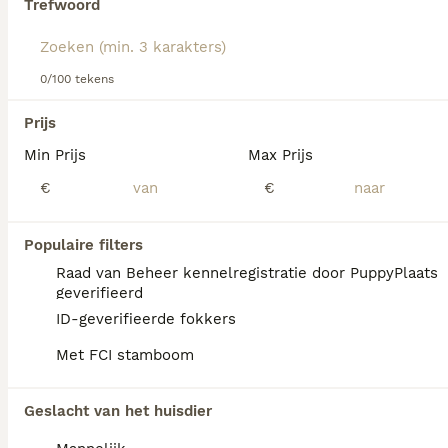
Trefwoord
Lees onze
Amerikaanse Bulldog adviespagina
voor
informatie over dit hondenras.
We hebben 0 Amerikaanse Bulldog Honden
0/100 tekens
ter dekking in Leusden gevonden.
Als je toekomstige resultaten wil zien voor deze 
Prijs
exacte zoekopdracht, sla dan je zoekopdracht op en 
vind jouw perfecte hond:
Min Prijs
Max Prijs
€
€
Zoekopdracht bewaren
Populaire filters
FAQ's
Raad van Beheer kennelregistratie door PuppyPlaats
geverifieerd
ID-geverifieerde fokkers
Wat kost een Amerikaanse
Met FCI stamboom
Bulldog pup?
De gemiddelde prijs voor een Amerikaanse
Geslacht van het huisdier
Bulldog pup in Nederland ligt rond de €922