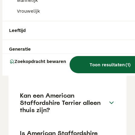
Mannelijk
Vrouwelijk
Wat is het karakter van een
American Staffordshire
Leeftijd
Terrier?
Generatie
Hoeveel jaar leeft een
Zoekopdracht bewaren
American Staffordshire
Toon resultaten
(
1
)
Terrier?
Kan een American
Staffordshire Terrier alleen
thuis zijn?
Is American Staffordshire