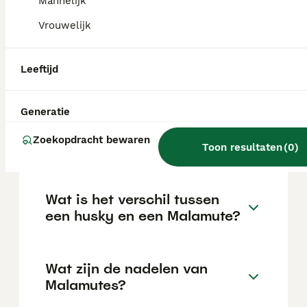
Mannelijk
van de fokker en de locatie.
Vrouwelijk
Zijn Alaskan Malamutes
Leeftijd
goede honden?
Generatie
Wat is de levensverwachting
Zoekopdracht bewaren
van een Alaska Malamute?
Toon resultaten
(
0
)
Wat is het verschil tussen
een husky en een Malamute?
Wat zijn de nadelen van
Malamutes?