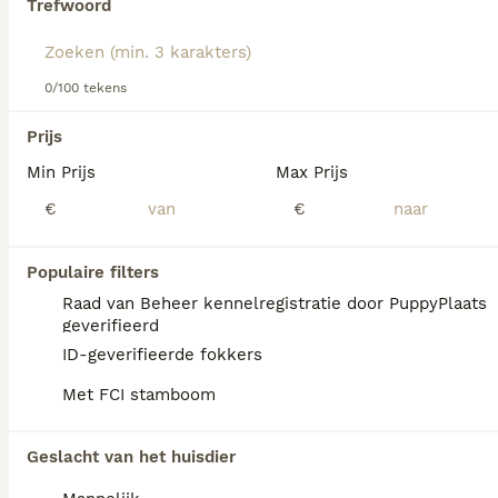
Trefwoord
Lees onze
Alaska Malamute adviespagina
voor informatie
over dit hondenras.
We hebben 0 Alaska Malamute Honden ter
0/100 tekens
dekking in Goirle gevonden.
Als je toekomstige resultaten wil zien voor deze 
Prijs
exacte zoekopdracht, sla dan je zoekopdracht op en 
vind jouw perfecte hond:
Min Prijs
Max Prijs
€
€
Zoekopdracht bewaren
Populaire filters
FAQ's
Raad van Beheer kennelregistratie door PuppyPlaats
geverifieerd
ID-geverifieerde fokkers
Wat kost een Malamute pup?
Met FCI stamboom
De gemiddelde prijs voor een Alaska
Malamute pup in Nederland ligt rond de
Geslacht van het huisdier
€730 maar dit kan variëren afhankelijk van
factoren zoals de stamboom, de reputatie