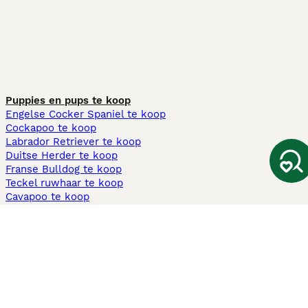
Puppies en pups te koop
Engelse Cocker Spaniel te koop
Cockapoo te koop
Labrador Retriever te koop
Duitse Herder te koop
Franse Bulldog te koop
Teckel ruwhaar te koop
Cavapoo te koop
Andere populaire pagina's
Honden te koop in Amsterdam
Pups te koop Limburg​
Pups te koop Friesland​
Honden te koop in Gelderland
Honden te koop in Den Haag