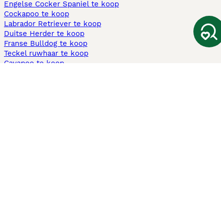
Engelse Cocker Spaniel te koop
Cockapoo te koop
Labrador Retriever te koop
Duitse Herder te koop
Franse Bulldog te koop
Teckel ruwhaar te koop
Cavapoo te koop
Andere populaire pagina's
Honden te koop in Amsterdam
Pups te koop Limburg​
Pups te koop Friesland​
Honden te koop in Gelderland
Honden te koop in Den Haag
Honden te koop in Enschede
Adopteer hond in Nederland
Informatie
Over ons
Privacybeleid
Support