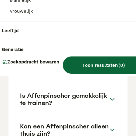
kan variëren afhankelijk van factoren zoals
Mannelijk
de stamboom, de reputatie van de fokker en
Vrouwelijk
de locatie.
Leeftijd
Wat is het karakter van een
Affenpinscher?
Generatie
Zoekopdracht bewaren
Hoeveel jaar leeft een
Toon resultaten
(
0
)
Affenpinscher?
Is Affenpinscher gemakkelijk
te trainen?
Kan een Affenpinscher alleen
thuis zijn?