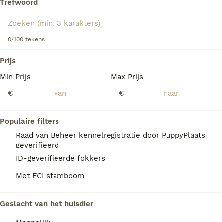
Trefwoord
Lees onze
Affenpinscher adviespagina
voor informatie
over dit hondenras.
We hebben 0 Affenpinscher Honden ter
0/100 tekens
dekking in Coevorden gevonden.
Als je toekomstige resultaten wil zien voor deze 
Prijs
exacte zoekopdracht, sla dan je zoekopdracht op en 
vind jouw perfecte hond:
Min Prijs
Max Prijs
€
€
Zoekopdracht bewaren
Populaire filters
FAQ's
Raad van Beheer kennelregistratie door PuppyPlaats
geverifieerd
ID-geverifieerde fokkers
Hoeveel kost een
Met FCI stamboom
Affenpinscher?
De gemiddelde prijs voor een Affenpinscher
Geslacht van het huisdier
pup in Nederland ligt rond de €350 maar dit