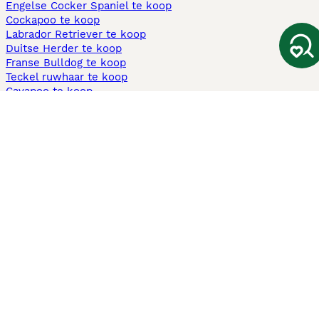
Engelse Cocker Spaniel te koop
Cockapoo te koop
Labrador Retriever te koop
Duitse Herder te koop
Franse Bulldog te koop
Teckel ruwhaar te koop
Cavapoo te koop
Andere populaire pagina's
Honden te koop in Amsterdam
Pups te koop Limburg​
Pups te koop Friesland​
Honden te koop in Gelderland
Honden te koop in Den Haag
Honden te koop in Enschede
Adopteer hond in Nederland
Informatie
Over ons
Privacybeleid
Support