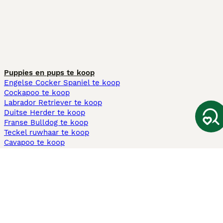
Puppies en pups te koop
Engelse Cocker Spaniel te koop
Cockapoo te koop
Labrador Retriever te koop
Duitse Herder te koop
Franse Bulldog te koop
Teckel ruwhaar te koop
Cavapoo te koop
Andere populaire pagina's
Honden te koop in Amsterdam
Pups te koop Limburg​
Pups te koop Friesland​
Honden te koop in Gelderland
Honden te koop in Den Haag