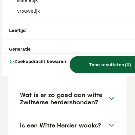
rond de €946 maar dit kan variëren
Mannelijk
afhankelijk van factoren zoals de stamboom,
Vrouwelijk
de reputatie van de fokker en de locatie.
Leeftijd
Kan een Witte Herder goed
alleen zijn?
Generatie
Zoekopdracht bewaren
Is de Zwitserse Witte Herder
Toon resultaten
(
0
)
kindvriendelijk?
Wat is er zo goed aan witte
Zwitserse herdershonden?
Is een Witte Herder waaks?