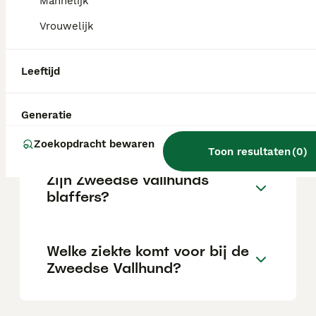
Mannelijk
Vrouwelijk
Hoe oud wordt een Zweedse
herder?
Leeftijd
Wat is het karakter van een
Generatie
Zweedse herder?
Zoekopdracht bewaren
Toon resultaten
(
0
)
Zijn Zweedse vallhunds
blaffers?
Welke ziekte komt voor bij de
Zweedse Vallhund?