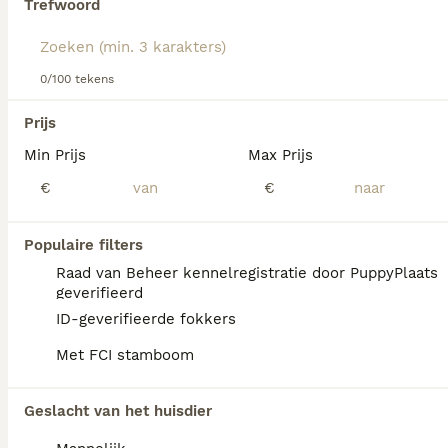
Trefwoord
Lees onze
Zweedse Vallhund adviespagina
voor informatie
over dit hondenras.
We hebben 0 Zweedse Vallhund Honden ter
0/100 tekens
adoptie in Ommen gevonden.
Als je toekomstige resultaten wil zien voor deze 
Prijs
exacte zoekopdracht, sla dan je zoekopdracht op en 
vind jouw perfecte hond:
Min Prijs
Max Prijs
€
€
Zoekopdracht bewaren
Populaire filters
FAQ's
Raad van Beheer kennelregistratie door PuppyPlaats
geverifieerd
ID-geverifieerde fokkers
Is de Zweedse Vallhund een
Met FCI stamboom
kruising?
De Zweedse Vallhund ziet eruit als een
Geslacht van het huisdier
kruising tussen een Corgi en een wolf.