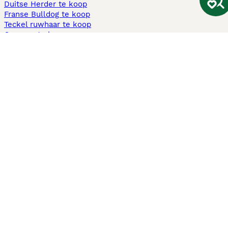
Duitse Herder te koop
Franse Bulldog te koop
Teckel ruwhaar te koop
Cavapoo te koop
Andere populaire pagina's
Honden te koop in Amsterdam
Pups te koop Limburg​
Pups te koop Friesland​
Honden te koop in Gelderland
Honden te koop in Den Haag
Honden te koop in Enschede
Adopteer hond in Nederland
Informatie
Over ons
Privacybeleid
Support
Pers
Voorwaarden
Pups verkopen