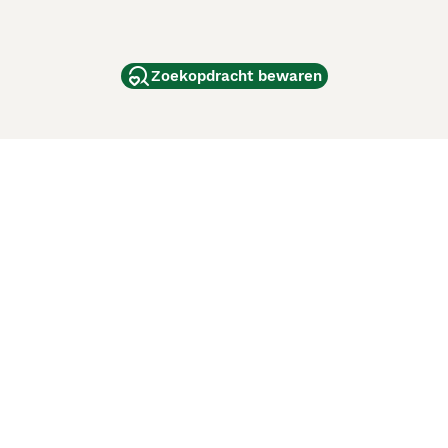
Zoekopdracht bewaren
dam
and
ag
de
d
ci Animali
Lancaster Puppies
 verbeteren. Met het gebruik van deze website en
en cookiebeleid
van Puppyplaats. U kunt op elk moment