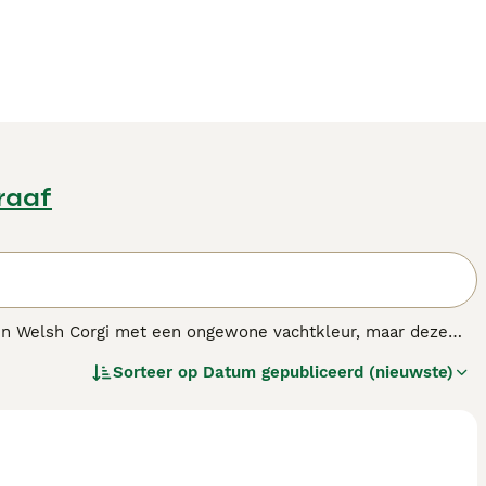
raaf
n Welsh Corgi met een ongewone vachtkleur, maar deze
bekend als veedrijvershond en worden ze geprezen om hun
Sorteer op
Datum gepubliceerd (nieuwste)
ijke en een prachtig familie huisdier.
.