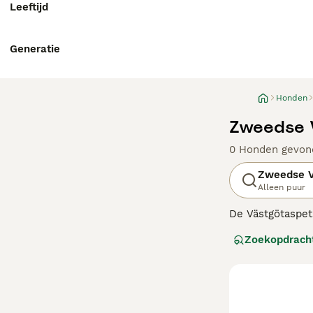
Leeftijd
Generatie
Honden
Zweedse V
0 Honden gevon
Zweedse V
Alleen puur
De
Västgötaspet
zijn op geen en
Zoekopdrach
vasthoudendheid 
Lees onze
Zweed