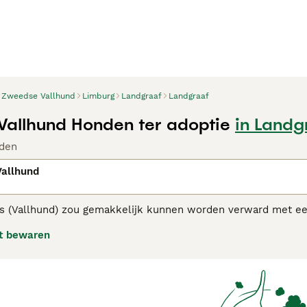
Zweedse Vallhund
Limburg
Landgraaf
Landgraaf
allhund Honden ter adoptie
in Landg
den
allhund
s (Vallhund)
zou gemakkelijk kunnen worden verward met ee
kele manier verwant. In hun geboorteland Zweden staan ze 
t bewaren
als zeer goede werkhonden. Ze zijn daarnaast loyaal, vriendel
se Vallhund adviespagina
voor informatie over dit hondenras