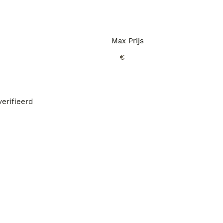
Max Prijs
€
erifieerd