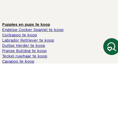
Puppies en pups te koop
Engelse Cocker Spaniel te koop
Cockapoo te koop
Labrador Retriever te koop
Duitse Herder te koop
Franse Bulldog te koop
Teckel ruwhaar te koop
Cavapoo te koop
Andere populaire pagina's
Honden te koop in Amsterdam
Pups te koop Limburg​
Pups te koop Friesland​
Honden te koop in Gelderland
Honden te koop in Den Haag
Honden te koop in Enschede
Adopteer hond in Nederland