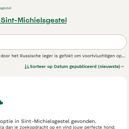
sgestel
 Sint-Michielsgestel
door het Russische leger is gefokt om voortvluchtigen op
ankzij hun vriendelijke, loyale en aanhankelijke karakter.
Sorteer op
Datum gepubliceerd (nieuwste)
ndenras.
ptie in Sint-Michielsgestel gevonden.
sla dan je zoekopdracht op en vind jouw perfecte hond: