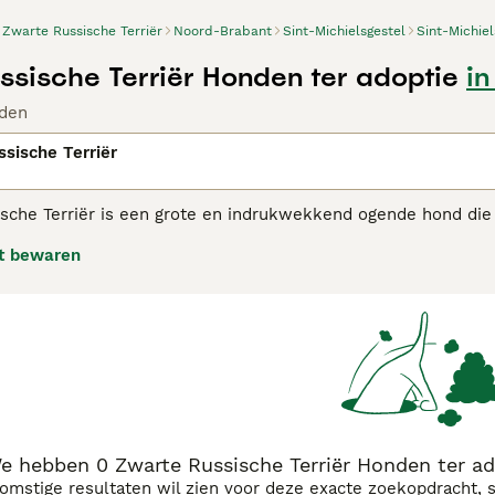
Zwarte Russische Terriër
Noord-Brabant
Sint-Michielsgestel
Sint-Michiel
ssische Terriër Honden ter adoptie
in
den
sische Terriër
sche Terriër is een grote en indrukwekkend ogende hond die 
gendommen te bewaken. Het zijn ook geweldige gezinshonden d
t bewaren
e Russische Terriër adviespagina
voor informatie over dit ho
e hebben 0 Zwarte Russische Terriër Honden ter ado
komstige resultaten wil zien voor deze exacte zoekopdracht, 