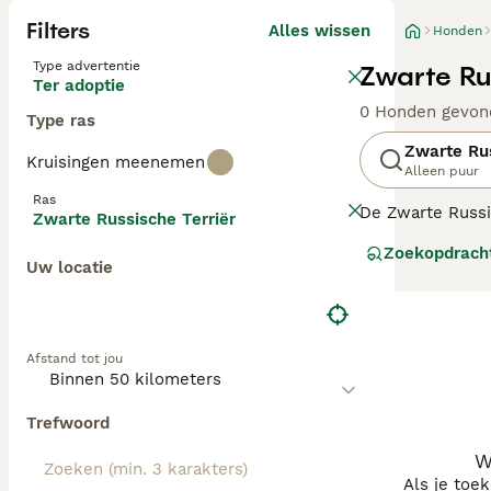
Filters
Alles wissen
Honden
Type advertentie
Zwarte Ru
Ter adoptie
0 Honden gevon
Type ras
Zwarte Rus
Kruisingen meenemen
Alleen puur
Ras
De Zwarte Russi
Zwarte Russische Terriër
te sporen en ei
Zoekopdrach
Uw locatie
Lees onze
Zwart
Afstand tot jou
Trefwoord
W
Als je toe