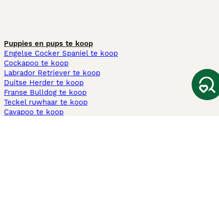
Puppies en pups te koop
Engelse Cocker Spaniel te koop
Cockapoo te koop
Labrador Retriever te koop
Duitse Herder te koop
Franse Bulldog te koop
Teckel ruwhaar te koop
Cavapoo te koop
Andere populaire pagina's
Honden te koop in Amsterdam
Pups te koop Limburg​
Pups te koop Friesland​
Honden te koop in Gelderland
Honden te koop in Den Haag
Honden te koop in Enschede
Adopteer hond in Nederland