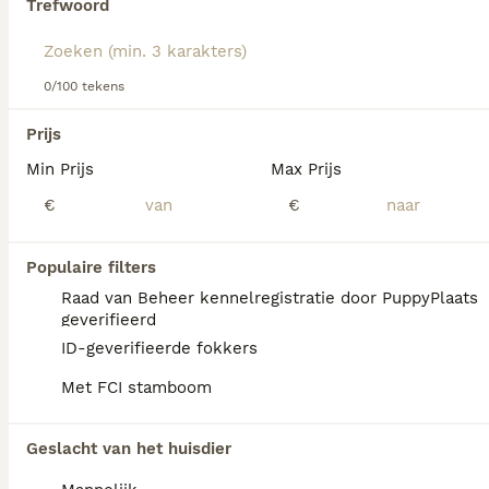
Trefwoord
Lees onze Wetterhoun adviespagina voor informatie over
dit hondenras.
We hebben 0 Wetterhoun Honden ter adoptie
0/100 tekens
in Coevorden gevonden.
Als je toekomstige resultaten wil zien voor deze 
Prijs
exacte zoekopdracht, sla dan je zoekopdracht op en 
vind jouw perfecte hond:
Min Prijs
Max Prijs
€
€
Zoekopdracht bewaren
Populaire filters
FAQ's
Raad van Beheer kennelregistratie door PuppyPlaats
geverifieerd
ID-geverifieerde fokkers
Zijn Wetterhouns goede
Met FCI stamboom
gezinshonden?
Wetterhouns zijn over het algemeen goede
Geslacht van het huisdier
gezinshonden die bekend staan om hun