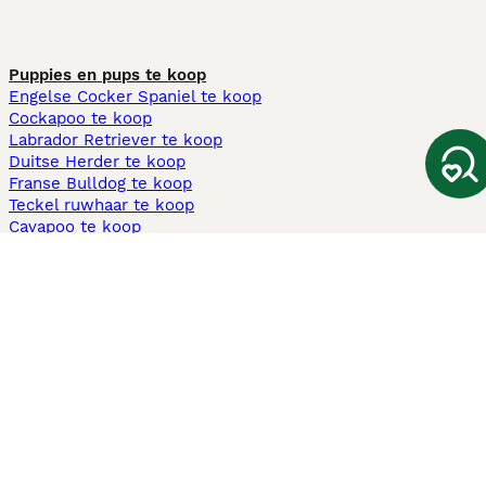
Puppies en pups te koop
Engelse Cocker Spaniel te koop
Cockapoo te koop
Labrador Retriever te koop
Duitse Herder te koop
Franse Bulldog te koop
Teckel ruwhaar te koop
Cavapoo te koop
Andere populaire pagina's
Honden te koop in Amsterdam
Pups te koop Limburg​
Pups te koop Friesland​
Honden te koop in Gelderland
Honden te koop in Den Haag
Honden te koop in Enschede
Adopteer hond in Nederland