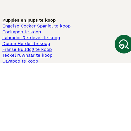
Puppies en pups te koop
Engelse Cocker Spaniel te koop
Cockapoo te koop
Labrador Retriever te koop
Duitse Herder te koop
Franse Bulldog te koop
Teckel ruwhaar te koop
Cavapoo te koop
Andere populaire pagina's
Honden te koop in Amsterdam
Pups te koop Limburg​
Pups te koop Friesland​
Honden te koop in Gelderland
Honden te koop in Den Haag
Honden te koop in Enschede
Adopteer hond in Nederland