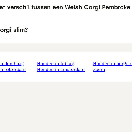
het verschil tussen een Welsh Corgi Pembrok
orgi slim?
in den haag
honden in tilburg
honden in bergen op
in rotterdam
honden in amsterdam
zoom