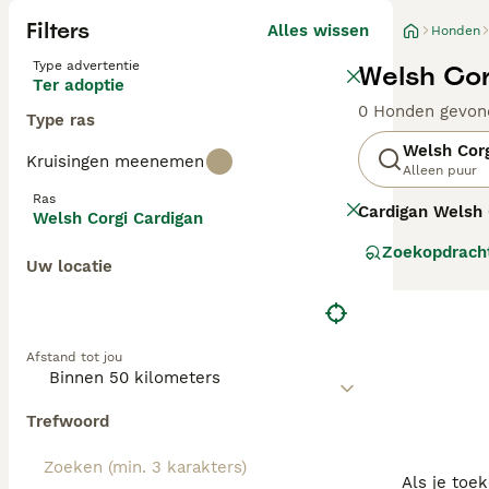
Filters
Alles wissen
Honden
Type advertentie
Welsh Cor
Ter adoptie
0 Honden gevon
Type ras
Welsh Corg
Kruisingen meenemen
Alleen puur
Ras
Cardigan Welsh 
Welsh Corgi Cardigan
vanuit de Kelti
Zoekopdrach
boerderijen te 
Uw locatie
Corgi. De
Corgi 
waaronder uniek
tegenover vreem
mentale stimulat
Afstand tot jou
van hun lange ru
een charmante, 
Trefwoord
Als je toe