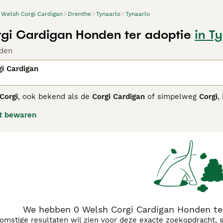
Welsh Corgi Cardigan
Drenthe
Tynaarlo
Tynaarlo
gi Cardigan Honden ter adoptie
in T
den
i Cardigan
Corgi
, ook bekend als de
Corgi Cardigan
of simpelweg
Corgi
,
sche stammen naar Wales kwam. Dit stevige en laagblijvende r
t bewaren
bewaken, met kenmerken als een lange, busachtige staart die 
hond
heeft een middelgroot, compact lichaam met ronde oren,
 blauw merle. Qua temperament zijn Cardigans intelligent, l
den, waardoor ze uitstekende waakhonden zijn. Ze hebben e
ie nodig, wat hen geschikt maakt voor actieve gezinnen of eige
g zijn ze gevoelig voor rugproblemen, wat regelmatige verzor
energieke en loyale
corgi pup
zal met dit ras een trouwe met
We hebben 0 Welsh Corgi Cardigan Honden ter
komstige resultaten wil zien voor deze exacte zoekopdracht, 