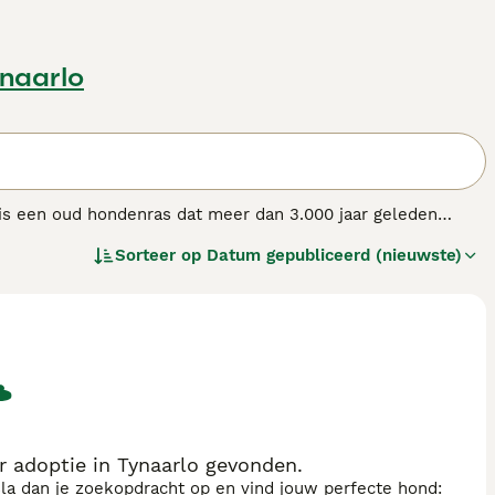
ynaarlo
 is een oud hondenras dat meer dan 3.000 jaar geleden
as werd oorspronkelijk gebruikt om vee te drijven en
Sorteer op
Datum gepubliceerd (nieuwste)
het onderscheidt van zijn familielid, de Pembroke Welsh
 een dichte dubbele vacht en komt in diverse kleuren,
oyaal en waakzaam, maar ze kunnen ook gereserveerd zijn
en actief karakter en hebben voldoende beweging en
naren die tijd investeren in training en spel. Als gevolg
ging en een gezonde levensstijl vereist. Wie op zoek is naar
gezel vinden.
 adoptie in Tynaarlo gevonden.
sla dan je zoekopdracht op en vind jouw perfecte hond: