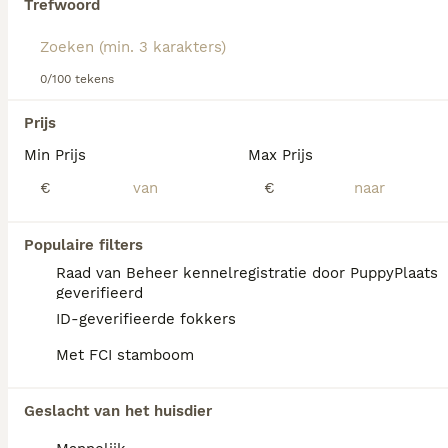
Trefwoord
Lees onze Weimaraner adviespagina voor informatie over
dit hondenras.
We hebben 0 Weimaraner Korthaar Honden
0/100 tekens
ter adoptie in Leusden gevonden.
Als je toekomstige resultaten wil zien voor deze 
Prijs
exacte zoekopdracht, sla dan je zoekopdracht op en 
vind jouw perfecte hond:
Min Prijs
Max Prijs
€
€
Zoekopdracht bewaren
Populaire filters
FAQ's
Raad van Beheer kennelregistratie door PuppyPlaats
geverifieerd
ID-geverifieerde fokkers
Is de weimarse staande hond
Met FCI stamboom
korthaar?
De Weimarse Staande Hond Korthaar heeft
Geslacht van het huisdier
een karakteristieke zilvergrijze tot