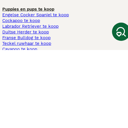
Puppies en pups te koop
Engelse Cocker Spaniel te koop
Cockapoo te koop
Labrador Retriever te koop
Duitse Herder te koop
Franse Bulldog te koop
Teckel ruwhaar te koop
Cavapoo te koop
Andere populaire pagina's
Honden te koop in Amsterdam
Pups te koop Limburg​
Pups te koop Friesland​
Honden te koop in Gelderland
Honden te koop in Den Haag
Honden te koop in Enschede
Adopteer hond in Nederland
Informatie
Over ons