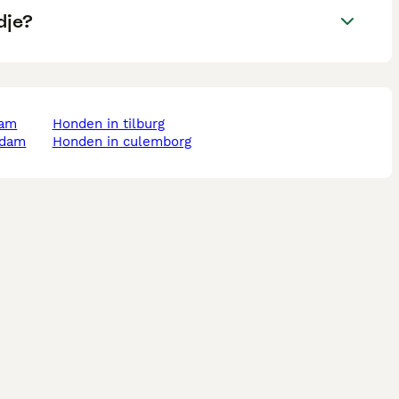
dje?
dam
honden in tilburg
rdam
honden in culemborg