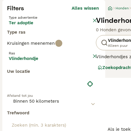
Filters
Alles wissen
Honden
Type advertentie
Vlinderho
Ter adoptie
0 Honden gevon
Type ras
Vlinderhon
Kruisingen meenemen
Alleen puur
Ras
Vlinderhondjes z
Vlinderhondje
minder vaak gezi
Zoekopdrach
(papillon) doen
Uw locatie
vlinderhondje he
Het is een intel
Lees onze Vlind
Afstand tot jou
Trefwoord
Als je toe