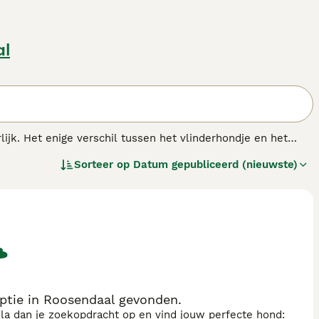
al
lijk. Het enige verschil tussen het vlinderhondje en het
hondje heeft grote staande oren, die aan een vlinder
Sorteer op
Datum gepubliceerd (nieuwste)
hangen. Beide typen kunnen in één nestje voorkomen. Het
an zijn eigenaar of de leden van het gezin waarin hij leeft.
derenmaar eist veel aandacht.
ptie in Roosendaal gevonden.
sla dan je zoekopdracht op en vind jouw perfecte hond: