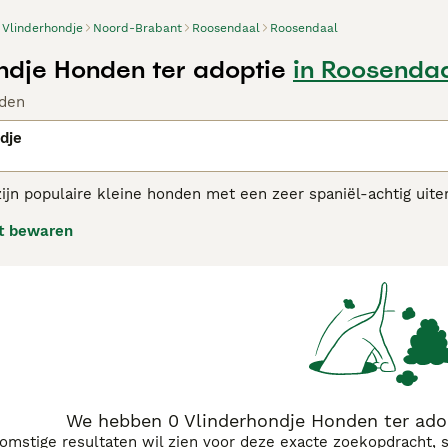
Vlinderhondje
Noord-Brabant
Roosendaal
Roosendaal
ndje Honden ter adoptie
in Roosenda
den
dje
ijn populaire kleine honden met een zeer spaniël-achtig uiter
ene 'nachtvlinderhondje' is de vorm van de oren. Het vlinder
t bewaren
 denken. De eveneens grote oren van het nachtvlinderhondje 
eft een waakzaam en opgewekt karakter, Hij hecht zich sterk a
ligent en levendig ras dat een goede wandeling weet te waar
erhondjes adviespagina voor informatie over dit hondenras.
We hebben 0 Vlinderhondje Honden ter ado
komstige resultaten wil zien voor deze exacte zoekopdracht, 