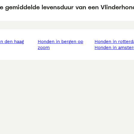
de gemiddelde levensduur van een Vlinderhon
in den haag
honden in bergen op
honden in rotter
zoom
honden in amste