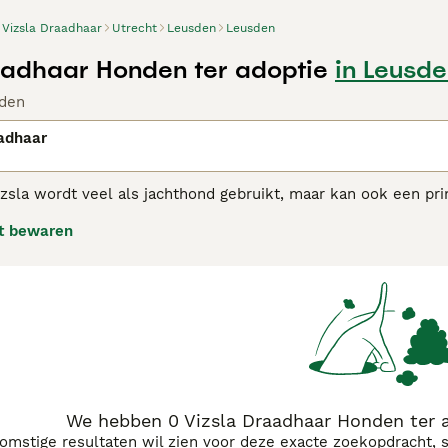
Vizsla Draadhaar
Utrecht
Leusden
Leusden
aadhaar Honden ter adoptie
in Leusd
den
adhaar
zsla wordt veel als jachthond gebruikt, maar kan ook een pri
a is een uiterst actieve hond met een vriendelijke, intellige
t bewaren
orm uithoudingsvermogen.
 adviespagina voor informatie over dit hondenras.
We hebben 0 Vizsla Draadhaar Honden ter 
komstige resultaten wil zien voor deze exacte zoekopdracht, 