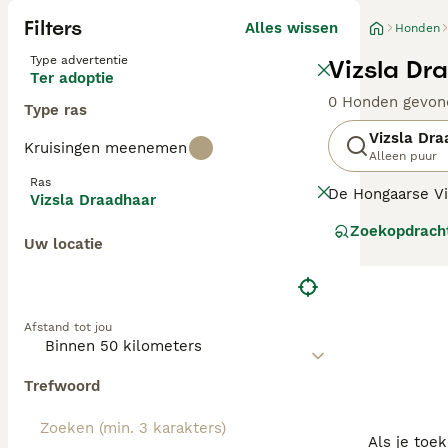
Filters
Alles wissen
Honden
Type advertentie
Vizsla Dr
Ter adoptie
0 Honden gevon
Type ras
Vizsla Dra
Kruisingen meenemen
Alleen puur
Ras
De Hongaarse Vi
Vizsla Draadhaar
krijgt. De Vizsl
Zoekopdrach
en heeft een en
Uw locatie
Lees onze Vizsla
Afstand tot jou
Trefwoord
Als je toe