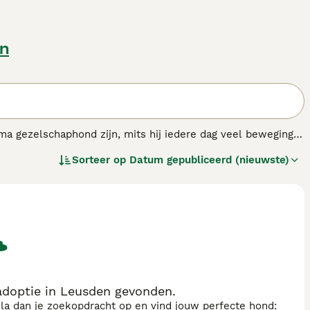
en
ma gezelschaphond zijn, mits hij iedere dag veel beweging
nte en gehoorzame aard. Hij kan gemakkelijk worden getraind
Sorteer op
Datum gepubliceerd (nieuwste)
adoptie in Leusden gevonden.
sla dan je zoekopdracht op en vind jouw perfecte hond: