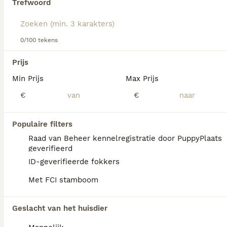
Trefwoord
hondenras.
We hebben 0 Vizsla Draadhaar Honden ter
0/100 tekens
adoptie in Ommen gevonden.
Als je toekomstige resultaten wil zien voor deze 
Prijs
exacte zoekopdracht, sla dan je zoekopdracht op en 
vind jouw perfecte hond:
Min Prijs
Max Prijs
€
€
Zoekopdracht bewaren
Populaire filters
FAQ's
Raad van Beheer kennelregistratie door PuppyPlaats
geverifieerd
ID-geverifieerde fokkers
Wat kost een Vizsla
Met FCI stamboom
draadhaar?
Een Vizsla Draadhaar pup vraagt een
Geslacht van het huisdier
aanzienlijke investering die varieert