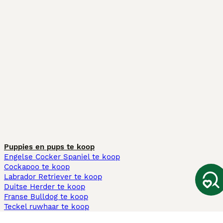
Puppies en pups te koop
Engelse Cocker Spaniel te koop
Cockapoo te koop
Labrador Retriever te koop
Duitse Herder te koop
Franse Bulldog te koop
Teckel ruwhaar te koop
Cavapoo te koop