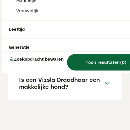
afhankelijk van de fokker.
Mannelijk
Vrouwelijk
Wat is het karakter van een
Vizsla draadhaar?
Leeftijd
Generatie
Is de Vizsla draadhaar
gezond?
Zoekopdracht bewaren
Toon resultaten
(
0
)
Is een Vizsla Draadhaar een
makkelijke hond?