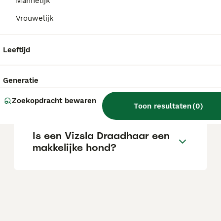
afhankelijk van de fokker.
Mannelijk
Vrouwelijk
Wat is het karakter van een
Vizsla draadhaar?
Leeftijd
Generatie
Is de Vizsla draadhaar
gezond?
Zoekopdracht bewaren
Toon resultaten
(
0
)
Is een Vizsla Draadhaar een
makkelijke hond?