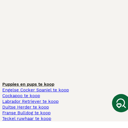
Puppies en pups te koop
Engelse Cocker Spaniel te koop
Cockapoo te koop
Labrador Retriever te koop
Duitse Herder te koop
Franse Bulldog te koop
Teckel ruwhaar te koop
Cavapoo te koop