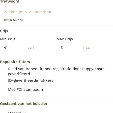
Trefwoord
hondenras.
We hebben 0 Vizsla Draadhaar Honden ter
0/100 tekens
adoptie in Asten gevonden.
Als je toekomstige resultaten wil zien voor deze 
Prijs
exacte zoekopdracht, sla dan je zoekopdracht op en 
vind jouw perfecte hond:
Min Prijs
Max Prijs
€
€
Zoekopdracht bewaren
Populaire filters
FAQ's
Raad van Beheer kennelregistratie door PuppyPlaats
geverifieerd
ID-geverifieerde fokkers
Wat kost een Vizsla
Met FCI stamboom
draadhaar?
Een Vizsla Draadhaar pup vraagt een
Geslacht van het huisdier
aanzienlijke investering die varieert