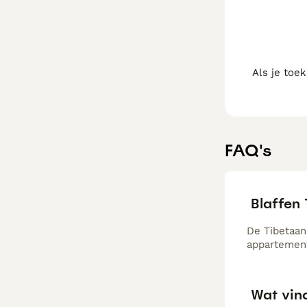
Als je toe
FAQ's
Blaffen 
De Tibetaans
appartement
Wat vind