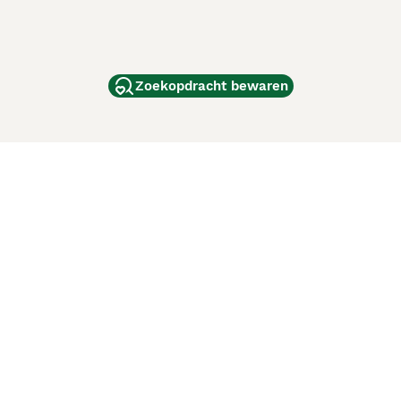
Zoekopdracht bewaren
dam
and
ag
de
d
ci Animali
Lancaster Puppies
 verbeteren. Met het gebruik van deze website en