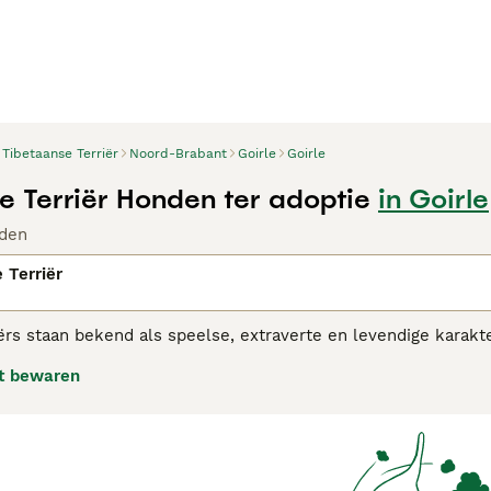
Tibetaanse Terriër
Noord-Brabant
Goirle
Goirle
e Terriër Honden ter adoptie
in Goirle
den
 Terriër
ërs staan bekend als speelse, extraverte en levendige karakter
ooit erg veeleisend. Ze zijn ook zeer flexibel en zijn net zo g
t bewaren
oorwaarde dat ze dagelijks voldoende mentale stimulatie en 
agsproblemen, te voorkomen.
aanse Terriër adviespagina
voor informatie over dit hondenras