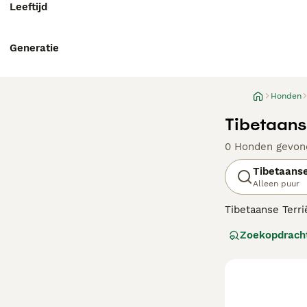
Leeftijd
Generatie
Honden
Tibetaans
0 Honden gevon
Tibetaanse
Alleen puur
Tibetaanse Terri
rustig zijn en n
Zoekopdrach
platteland, op v
leiden tot gedr
Lees onze
Tibet