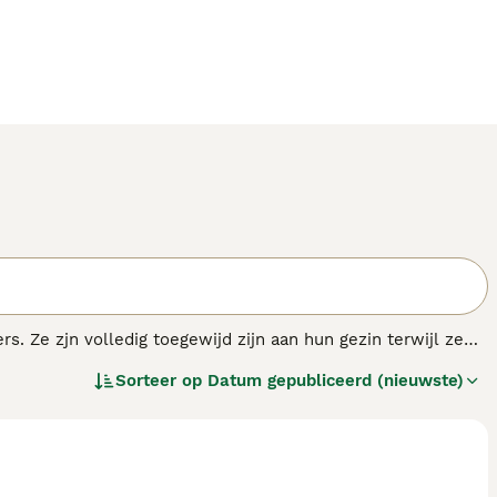
s. Ze zjn volledig toegewijd zijn aan hun gezin terwijl ze
elukkig in een appartement in de stad als in een huis op het
Sorteer op
Datum gepubliceerd (nieuwste)
krachtige lichaamsbeweging krijgen om verveling, die kan
.