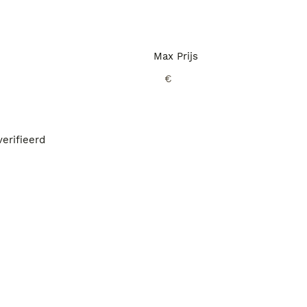
Max Prijs
€
erifieerd