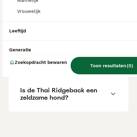
afhankelijk van de stamboom en de serieuze
Mannelijk
fokker.
Vrouwelijk
Is de Thai Ridgeback een
Leeftijd
goede gezinshond?
Generatie
Zijn Thai Ridgebacks
Zoekopdracht bewaren
agressief?
Toon resultaten
(
0
)
Is de Thai Ridgeback een
zeldzame hond?