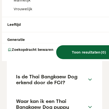
en duidelijke gedragsregels leert. Hij
Mannelijk
reageert dikwijls op instinct en heeft een
Vrouwelijk
echte leider en goede socialisatie nodig.
Leeftijd
Wat is de Thaise wilde
hond?
Generatie
Zoekopdracht bewaren
Wat is het populairste
Toon resultaten
(
0
)
hondenras in Thailand?
Is de Thai Bangkaew Dog
erkend door de FCI?
Waar kan ik een Thai
Bangkaew Dog puppy