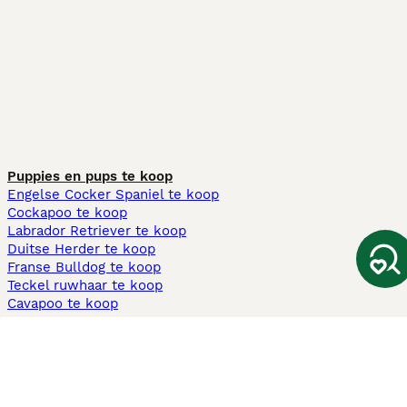
Puppies en pups te koop
Engelse Cocker Spaniel te koop
Cockapoo te koop
Labrador Retriever te koop
Duitse Herder te koop
Franse Bulldog te koop
Teckel ruwhaar te koop
Cavapoo te koop
Andere populaire pagina's
Honden te koop in Amsterdam
Pups te koop Limburg​
Pups te koop Friesland​