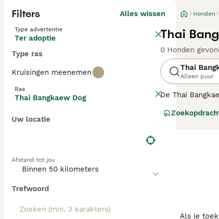
Filters
Alles wissen
Honden
Type advertentie
Thai Bang
Ter adoptie
0 Honden gevon
Type ras
Thai Bang
Kruisingen meenemen
Alleen puur
Ras
De Thai Bangkae
Thai Bangkaew Dog
een robuust en g
Zoekopdrach
beroemd om zijn
Uw locatie
Hij heeft een e
een levendige e
aanhankelijke ho
Afstand tot jou
Trefwoord
Als je toe