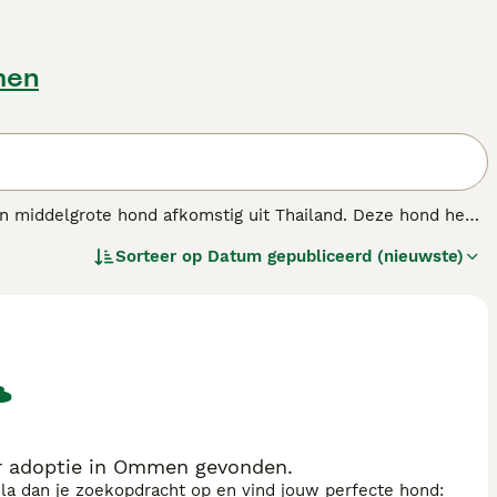
men
 middelgrote hond afkomstig uit Thailand. Deze hond heeft
l wit met zwart, bruin of grijs is. De Thai Bangkaew Dog is
Sorteer op
Datum gepubliceerd (nieuwste)
ende waakhond is, evenals een liefdevolle gezelschapshond.
n die veel tijd buiten doorbrengen en behoefte hebben aan
at de Thai Bangkaew Dog bekend om zijn vriendelijke en
 adoptie in Ommen gevonden.
sla dan je zoekopdracht op en vind jouw perfecte hond: