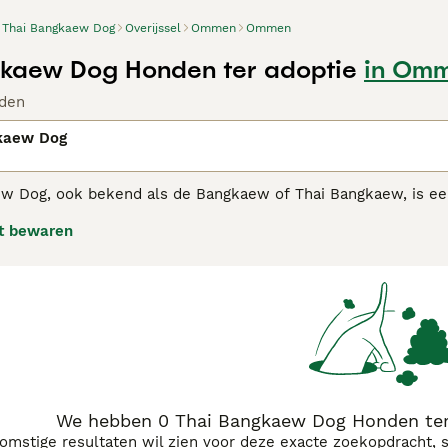
Thai Bangkaew Dog
Overijssel
Ommen
Ommen
kaew Dog Honden ter adoptie
in Om
den
kaew Dog
w Dog, ook bekend als de Bangkaew of Thai Bangkaew, is een
espierd lichaam, met een opvallend dubbele vacht die meesta
t bewaren
 loyale en beschermende karakter, waardoor hij een uitstek
nergiek en actieve aard, wat hem geschikt maakt voor gezinne
n intelligente hond. Ondanks zijn sterke waakinstincten, sta
uding tegenover zijn gezin.
We hebben 0 Thai Bangkaew Dog Honden ter
komstige resultaten wil zien voor deze exacte zoekopdracht, 