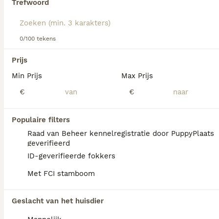
Trefwoord
We hebben 0 Tervuerense Herder Honden ter
0/100 tekens
adoptie in Asten gevonden.
Als je toekomstige resultaten wil zien voor deze 
Prijs
exacte zoekopdracht, sla dan je zoekopdracht op en 
vind jouw perfecte hond:
Min Prijs
Max Prijs
€
€
Zoekopdracht bewaren
Populaire filters
FAQ's
Raad van Beheer kennelregistratie door PuppyPlaats
geverifieerd
ID-geverifieerde fokkers
Is de Tervuerense herder
Met FCI stamboom
kindvriendelijk?
De Tervuerense Herder is aanhankelijk,
Geslacht van het huisdier
loyaal en beschermend tegenover zijn gezin.