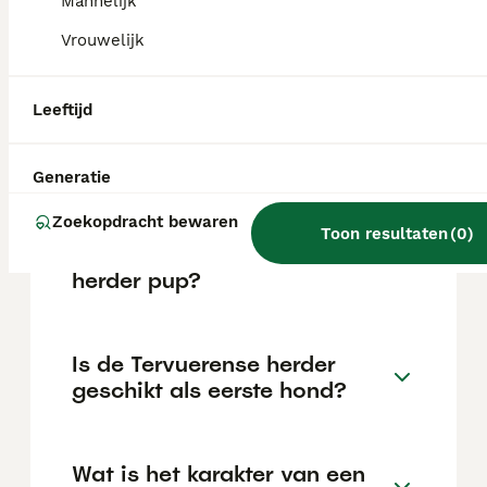
Hij is waakzaam, wat hem een uitstekende
Mannelijk
waakhond maakt, en kan goed overweg met
Vrouwelijk
kinderen en andere dieren mits hij goed
gesocialiseerd is.
Leeftijd
Wat is de makkelijkste
herdershond?
Generatie
Zoekopdracht bewaren
Toon resultaten
(
0
)
Wat kost een Tervuerense
herder pup?
Is de Tervuerense herder
geschikt als eerste hond?
Wat is het karakter van een