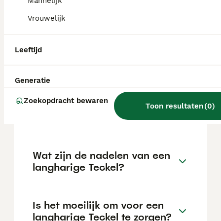
moet leuk en motiverend blijven. Het is
Mannelijk
zeker niet de makkelijkste hond om te
Vrouwelijk
trainen.
Leeftijd
Welke 3 soorten teckels zijn
er?
Generatie
Zoekopdracht bewaren
Wat is de prijs van een
Toon resultaten
(
0
)
langhaar Teckel?
Wat zijn de nadelen van een
langharige Teckel?
Is het moeilijk om voor een
langharige Teckel te zorgen?