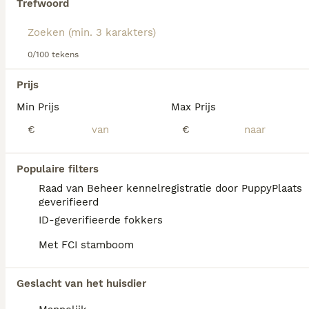
Trefwoord
We hebben 0 Teckel (langhaar) Honden ter
0/100 tekens
adoptie in Asten gevonden.
Als je toekomstige resultaten wil zien voor deze 
Prijs
exacte zoekopdracht, sla dan je zoekopdracht op en 
vind jouw perfecte hond:
Min Prijs
Max Prijs
€
€
Zoekopdracht bewaren
Populaire filters
FAQ's
Raad van Beheer kennelregistratie door PuppyPlaats
geverifieerd
ID-geverifieerde fokkers
Is een teckel een makkelijke
Met FCI stamboom
hond?
De Teckel is een uiterst intelligente hond
Geslacht van het huisdier
die in staat is snel te leren, maar de training