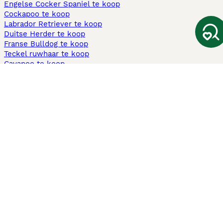
Engelse Cocker Spaniel te koop
Cockapoo te koop
Labrador Retriever te koop
Duitse Herder te koop
Franse Bulldog te koop
Teckel ruwhaar te koop
Cavapoo te koop
Andere populaire pagina's
Honden te koop in Amsterdam
Pups te koop Limburg​
Pups te koop Friesland​
Honden te koop in Gelderland
Honden te koop in Den Haag
Honden te koop in Enschede
Adopteer hond in Nederland
Informatie
Over ons
Privacybeleid
Support