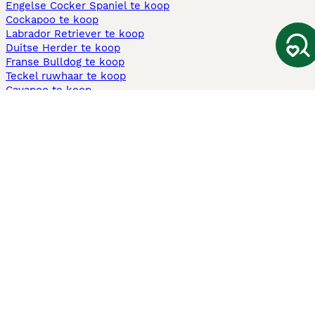
Engelse Cocker Spaniel te koop
Cockapoo te koop
Labrador Retriever te koop
Duitse Herder te koop
Franse Bulldog te koop
Teckel ruwhaar te koop
Cavapoo te koop
Andere populaire pagina's
Honden te koop in Amsterdam
Pups te koop Limburg​
Pups te koop Friesland​
Honden te koop in Gelderland
Honden te koop in Den Haag
Honden te koop in Enschede
Adopteer hond in Nederland
Informatie
Over ons
Privacybeleid
Support