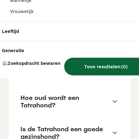
uit de Podhalen' betekent. Hij bewaakte
Mannelijk
oorspronkelijk schaapskuddes in de valleien
Vrouwelijk
tegen rovers, beren en wolven.
Leeftijd
Wat is de prijs van een
Tatrahond?
Generatie
Zoekopdracht bewaren
Wat is het karakter van een
Toon resultaten
(
0
)
Tatrahond?
Hoe oud wordt een
Tatrahond?
Is de Tatrahond een goede
gezinshond?