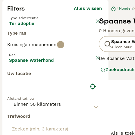
Filters
Alles wissen
Honden
Type advertentie
Spaanse 
Ter adoptie
0 Honden gevon
Type ras
Spaanse W
Kruisingen meenemen
Alleen puur
Ras
De Spaanse Wate
Spaanse Waterhond
aantrekkelijke e
Zoekopdrach
één van de rede
Uw locatie
echter ook op zi
loyale aard.
Lees onze
Spaa
Afstand tot jou
Trefwoord
Als je toe