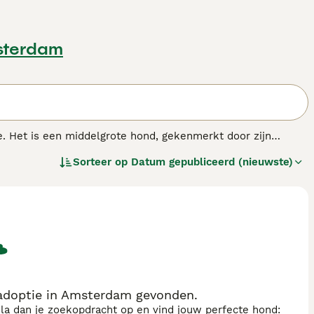
sterdam
e. Het is een middelgrote hond, gekenmerkt door zijn
elligente honden met een groot uithoudingsvermogen. Dit is
Sorteer op
Datum gepubliceerd (nieuwste)
n atletische capaciteiten. De Spaanse Waterhond voelt zich
gezin. Het is een ideaal huisdier dankzij zijn vriendelijke en
as.
doptie in Amsterdam gevonden.
sla dan je zoekopdracht op en vind jouw perfecte hond: