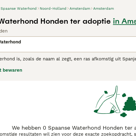
Spaanse Waterhond
Noord-Holland
Amsterdam
Amsterdam
Waterhond Honden ter adoptie
in Am
den
aterhond
rhond is, zoals de naam al zegt, een ras afkomstig uit Spanj
n bijzondere vacht die zijn hele lichaam bedekt. Het zijn int
t bewaren
nen dat ze altijd zo hoog aangeschreven staan wat betreft hu
jn gemak in huiselijke kring en gedijt goed in de buurt van het 
nse Waterhond adviespagina
voor informatie over dit hondenr
We hebben 0 Spaanse Waterhond Honden ter a
komstige resultaten wil zien voor deze exacte zoekopdracht, 