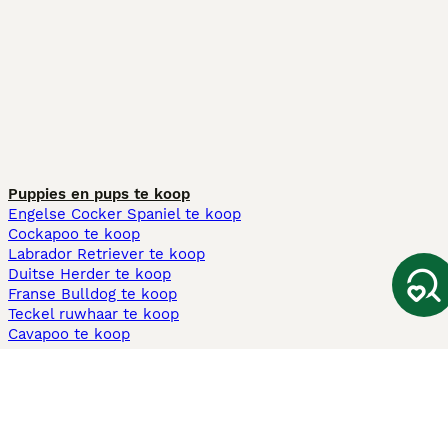
Puppies en pups te koop
Engelse Cocker Spaniel te koop
Cockapoo te koop
Labrador Retriever te koop
Duitse Herder te koop
Franse Bulldog te koop
Teckel ruwhaar te koop
Cavapoo te koop
Andere populaire pagina's
Honden te koop in Amsterdam
Pups te koop Limburg​
Pups te koop Friesland​