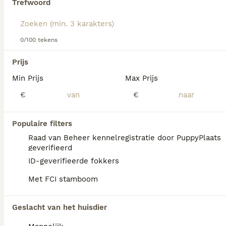
Trefwoord
Lees onze
Sint Bernard adviespagina
voor informatie over
dit hondenras.
We hebben 0 Sint Bernard Honden ter
0/100 tekens
adoptie in Leusden gevonden.
Als je toekomstige resultaten wil zien voor deze 
Prijs
exacte zoekopdracht, sla dan je zoekopdracht op en 
vind jouw perfecte hond:
Min Prijs
Max Prijs
€
€
Zoekopdracht bewaren
Populaire filters
FAQ's
Raad van Beheer kennelregistratie door PuppyPlaats
geverifieerd
ID-geverifieerde fokkers
Blaffen Sint-Bernardshonden
Met FCI stamboom
veel?
Sint-Bernardshonden blaffen niet vaak,
Geslacht van het huisdier
maar kunnen je wel waarschuwen voor