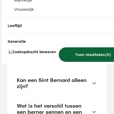
bezoekers of ongewone geluiden. Door hun
Mannelijk
rustige karakter houden ze het
Vrouwelijk
geluidsniveau over het algemeen laag.
Leeftijd
Wat is het karakter van een
Sint Bernard?
Generatie
Zoekopdracht bewaren
Hoe oud wordt een Sint
Toon resultaten
(
0
)
Bernard gemiddeld?
Kan een Sint Bernard alleen
zijn?
Wat is het verschil tussen
een berner sennen en een