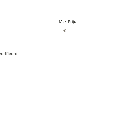
Max Prijs
€
erifieerd