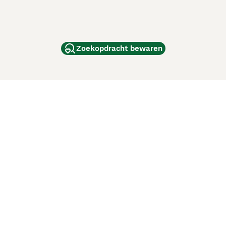
Zoekopdracht bewaren
dam
and
ag
de
d
ci Animali
Lancaster Puppies
 verbeteren. Met het gebruik van deze website en