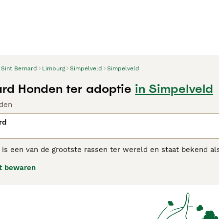
Sint Bernard
Limburg
Simpelveld
Simpelveld
ard Honden ter adoptie
in Simpelveld
den
rd
 is een van de grootste rassen ter wereld en staat bekend a
ele wereld bekend als de "zachte reus". Deze charmante, gr
t bewaren
mensen over de hele wereld dankzij hun vriendelijke, geduld
inderen.
Bernard adviespagina
voor informatie over dit hondenras.