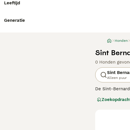
Leeftijd
Generatie
Honden
Sint Bern
0 Honden gevon
Sint Berna
Alleen puur
De Sint-Bernard
staat over de h
Zoekopdrach
huizen van veel 
buurt zijn van k
Lees onze
Sint 