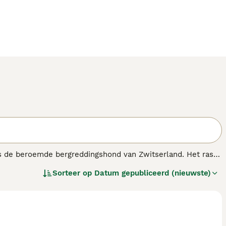
ls de beroemde bergreddingshond van Zwitserland. Het ras
ote honden hebben hun weg gevonden naar de harten en
Sorteer op
Datum gepubliceerd (nieuwste)
ige en aanhankelijke karakter, vooral wanneer ze in de