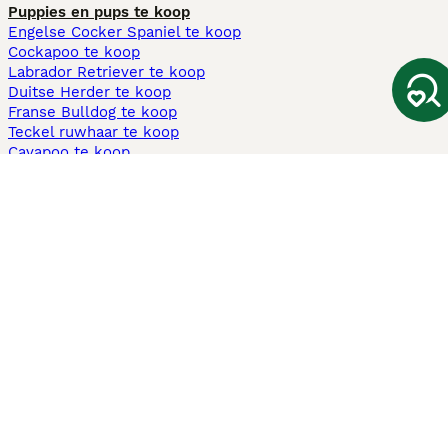
Puppies en pups te koop
Engelse Cocker Spaniel te koop
Cockapoo te koop
Labrador Retriever te koop
Duitse Herder te koop
Franse Bulldog te koop
Teckel ruwhaar te koop
Cavapoo te koop
Andere populaire pagina's
Honden te koop in Amsterdam
Pups te koop Limburg​
Pups te koop Friesland​
Honden te koop in Gelderland
Honden te koop in Den Haag
Honden te koop in Enschede
Adopteer hond in Nederland
Informatie
Over ons
Privacybeleid