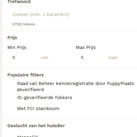
Trefwoord
Lees onze
Sint Bernard adviespagina
voor informatie over
dit hondenras.
We hebben 0 Sint Bernard Honden ter
0/100 tekens
adoptie in Landgraaf gevonden.
Als je toekomstige resultaten wil zien voor deze 
Prijs
exacte zoekopdracht, sla dan je zoekopdracht op en 
vind jouw perfecte hond:
Min Prijs
Max Prijs
€
€
Zoekopdracht bewaren
Populaire filters
FAQ's
Raad van Beheer kennelregistratie door PuppyPlaats
geverifieerd
ID-geverifieerde fokkers
Blaffen Sint-Bernardshonden
Met FCI stamboom
veel?
Sint-Bernardshonden blaffen niet vaak,
Geslacht van het huisdier
maar kunnen je wel waarschuwen voor