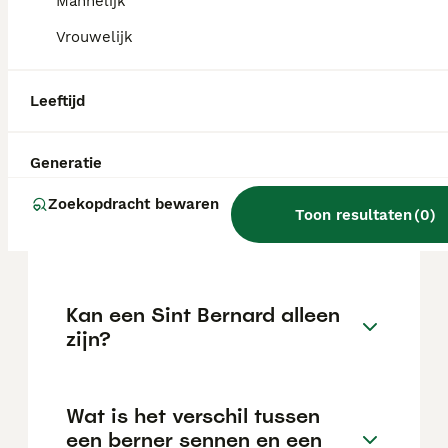
bezoekers of ongewone geluiden. Door hun
Mannelijk
rustige karakter houden ze het
Vrouwelijk
geluidsniveau over het algemeen laag.
Leeftijd
Wat is het karakter van een
Sint Bernard?
Generatie
Zoekopdracht bewaren
Hoe oud wordt een Sint
Toon resultaten
(
0
)
Bernard gemiddeld?
Kan een Sint Bernard alleen
zijn?
Wat is het verschil tussen
een berner sennen en een