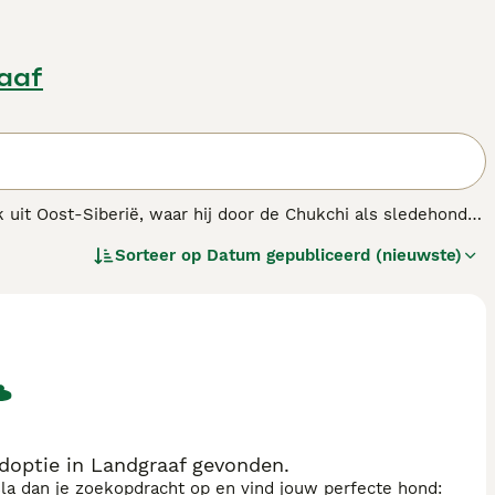
raaf
 uit Oost-Siberië, waar hij door de Chukchi als sledehond
gen en mooie uiterlijk. Ze zijn atletisch, alert, en
Sorteer op
Datum gepubliceerd (nieuwste)
t ras is niet de beste keuze voor mensen die voor de eerste
t het ras en dus weten hoe ze te trainen en met hen om te
doptie in Landgraaf gevonden.
sla dan je zoekopdracht op en vind jouw perfecte hond: