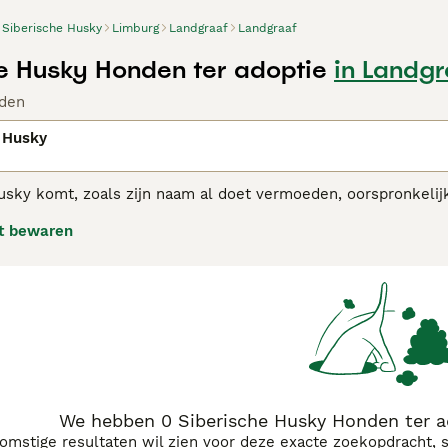
Siberische Husky
Limburg
Landgraaf
Landgraaf
e Husky Honden ter adoptie
in Landg
den
 Husky
usky komt, zoals zijn naam al doet vermoeden, oorspronkelijk
e Siberische Husky staat bekend om zijn hoge uithoudingsvermo
t bewaren
m met andere husky's samen te zijn in plaats van alleen. He
emen. In de juiste handen en met mensen die bekend zijn me
 ook goed in een huiselijke omgeving.
ische Husky adviespagina
voor informatie over dit hondenras.
We hebben 0 Siberische Husky Honden ter a
komstige resultaten wil zien voor deze exacte zoekopdracht, 