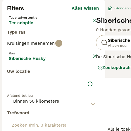
Filters
Alles wissen
Honden
Type advertentie
Siberisch
Ter adoptie
0 Honden gevon
Type ras
Siberische
Kruisingen meenemen
Alleen puur
Ras
De Siberische H
Siberische Husky
werd gebruikt. D
Zoekopdrach
genieten ervan o
Uw locatie
keer een hond n
gaan, gedijen ze
Lees onze
Siber
Afstand tot jou
Trefwoord
Als je toe