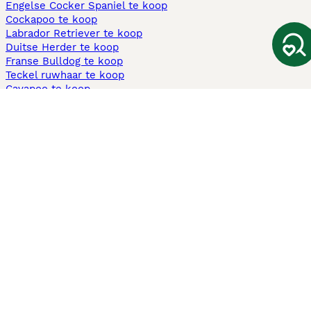
Engelse Cocker Spaniel te koop
Cockapoo te koop
Labrador Retriever te koop
Duitse Herder te koop
Franse Bulldog te koop
Teckel ruwhaar te koop
Cavapoo te koop
Andere populaire pagina's
Honden te koop in Amsterdam
Pups te koop Limburg​
Pups te koop Friesland​
Honden te koop in Gelderland
Honden te koop in Den Haag
Honden te koop in Enschede
Adopteer hond in Nederland
Informatie
Over ons
Privacybeleid
Support