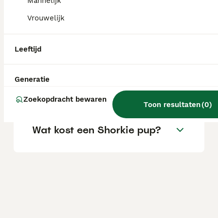
Mannelijk
aandoeningen. Ze kunnen ook snurken.
Vrouwelijk
Wat is een shorkie?
Leeftijd
Hoe groot wordt een
Generatie
Shorkie?
Zoekopdracht bewaren
Toon resultaten
(
0
)
Wat kost een Shorkie pup?